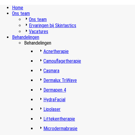
Home
Ons team
Ons team
Ervaringen bij Skintastics
Vacatures
Behandelingen
Behandelingen
Acnetherapie
Camouflagetherapie
Casmara
Dermalux TriWave
Dermapen 4
HydraFacial
Lipolaser
Littekentherapie
Microdermabrasie