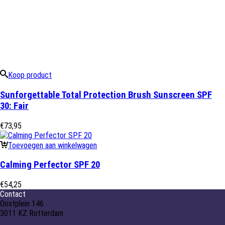
Koop product
Sunforgettable Total Protection Brush Sunscreen SPF
30: Fair
€
73,95
Toevoegen aan winkelwagen
Calming Perfector SPF 20
€
54,25
Contact
Oostplein 146
3011 KZ Rotterdam