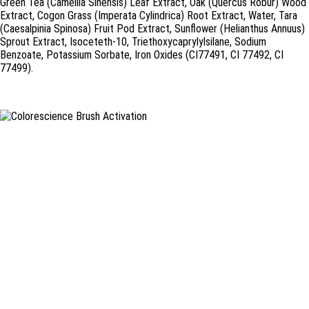
Green Tea (Camellia Sinensis) Leaf Extract, Oak (Quercus Robur) Wood
Extract, Cogon Grass (Imperata Cylindrica) Root Extract, Water, Tara
(Caesalpinia Spinosa) Fruit Pod Extract, Sunflower (Helianthus Annuus)
Sprout Extract, Isoceteth-10, Triethoxycaprylylsilane, Sodium
Benzoate, Potassium Sorbate, Iron Oxides (CI77491, CI 77492, CI
77499).