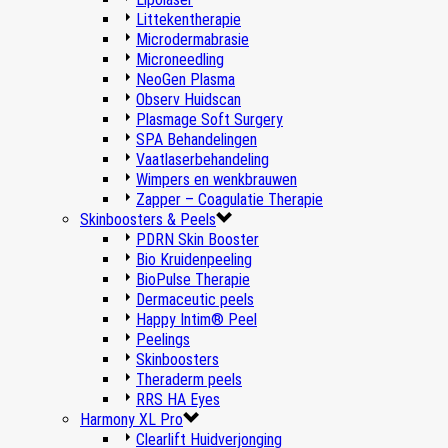
Littekentherapie
Microdermabrasie
Microneedling
NeoGen Plasma
Observ Huidscan
Plasmage Soft Surgery
SPA Behandelingen
Vaatlaserbehandeling
Wimpers en wenkbrauwen
Zapper – Coagulatie Therapie
Skinboosters & Peels
PDRN Skin Booster
Bio Kruidenpeeling
BioPulse Therapie
Dermaceutic peels
Happy Intim® Peel
Peelings
Skinboosters
Theraderm peels
RRS HA Eyes
Harmony XL Pro
Clearlift Huidverjonging