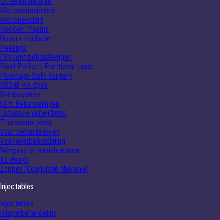
Littekentherapie
Microdermabrasie
Microneedling
NeoGen Plasma
Observ Huidscan
Peelings
Pigment behandelingen
Pixel Perfect Fractional Laser
Plasmage Soft Surgery
RRS® HA Eyes
Skinboosters
SPA Behandelingen
Tatoeage verwijderen
Theraderm peels
Vaat behandelingen
Vaatlaserbehandeling
Wimpers en wenkbrauwen
XL Hair®
Zapper (Coagulatie therapie)
Injectables
Injectables
Rimpelbehandeling