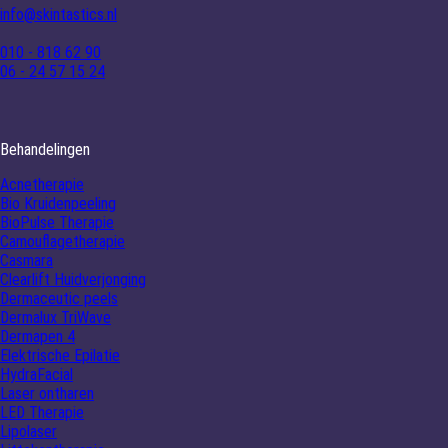
info@skintastics.nl
010 - 818 62 90
06 - 24 57 15 24
Behandelingen
Acnetherapie
Bio Kruidenpeeling
BioPulse Therapie
Camouflagetherapie
Casmara
Clearlift Huidverjonging
Dermaceutic peels
Dermalux TriWave
Dermapen 4
Elektrische Epilatie
HydraFacial
Laser ontharen
LED Therapie
Lipolaser