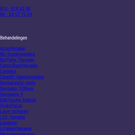
010 - 818 62 90
06 - 24 57 15 24
Behandelingen
Acnetherapie
Bio Kruidenpeeling
BioPulse Therapie
Camouflagetherapie
Casmara
Clearlift Huidverjonging
Dermaceutic peels
Dermalux TriWave
Dermapen 4
Elektrische Epilatie
HydraFacial
Laser ontharen
LED Therapie
Lipolaser
Littekentherapie
Microdermabrasie