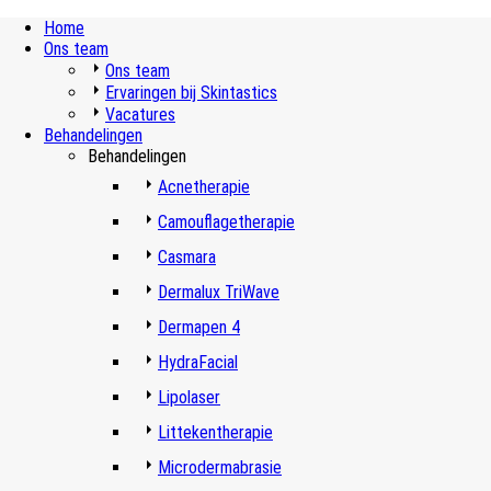
Home
Ons team
Ons team
Ervaringen bij Skintastics
Vacatures
Behandelingen
Behandelingen
Acnetherapie
Camouflagetherapie
Casmara
Dermalux TriWave
Dermapen 4
HydraFacial
Lipolaser
Littekentherapie
Microdermabrasie