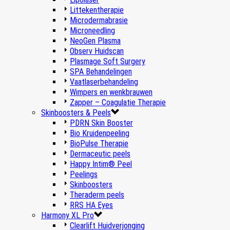
Littekentherapie
Microdermabrasie
Microneedling
NeoGen Plasma
Observ Huidscan
Plasmage Soft Surgery
SPA Behandelingen
Vaatlaserbehandeling
Wimpers en wenkbrauwen
Zapper – Coagulatie Therapie
Skinboosters & Peels
PDRN Skin Booster
Bio Kruidenpeeling
BioPulse Therapie
Dermaceutic peels
Happy Intim® Peel
Peelings
Skinboosters
Theraderm peels
RRS HA Eyes
Harmony XL Pro
Clearlift Huidverjonging