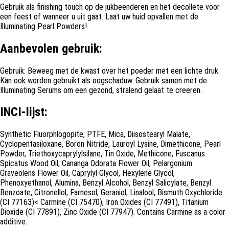
Gebruik als finishing touch op de jukbeenderen en het decollete voor
een feest of wanneer u uit gaat. Laat uw huid opvallen met de
Illuminating Pearl Powders!
Aanbevolen gebruik:
Gebruik: Beweeg met de kwast over het poeder met een lichte druk.
Kan ook worden gebruikt als oogschaduw. Gebruik samen met de
Illuminating Serums om een gezond, stralend gelaat te creeren.
INCI-lijst:
Synthetic Fluorphlogopite, PTFE, Mica, Diisostearyl Malate,
Cyclopentasiloxane, Boron Nitride, Lauroyl Lysine, Dimethicone, Pearl
Powder, Triethoxycaprylylsilane, Tin Oxide, Methicone, Fuscanus
Spicatus Wood Oil, Cananga Odorata Flower Oil, Pelargonium
Graveolens Flower Oil, Caprylyl Glycol, Hexylene Glycol,
Phenoxyethanol, Alumina, Benzyl Alcohol, Benzyl Salicylate, Benzyl
Benzoate, Citronellol, Farnesol, Geraniol, Linalool, Bismuth Oxychloride
(CI 77163)< Carmine (CI 75470), Iron Oxides (CI 77491), Titanium
Dioxide (CI 77891), Zinc Oxide (CI 77947). Contains Carmine as a color
additive.