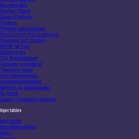
Microneedling
NeoGen Plasma
Observ Huidscan
Peelings
Pigment behandelingen
Pixel Perfect Fractional Laser
Plasmage Soft Surgery
RRS® HA Eyes
Skinboosters
SPA Behandelingen
Tatoeage verwijderen
Theraderm peels
Vaat behandelingen
Vaatlaserbehandeling
Wimpers en wenkbrauwen
XL Hair®
Zapper (Coagulatie therapie)
Injectables
Injectables
Rimpelbehandeling
Fillers
Tarieven