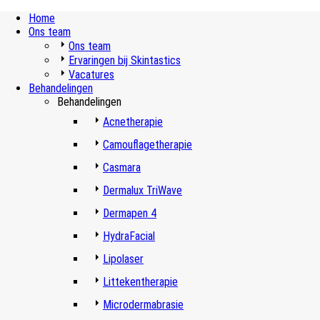
Home
Ons team
Ons team
Ervaringen bij Skintastics
Vacatures
Behandelingen
Behandelingen
Acnetherapie
Camouflagetherapie
Casmara
Dermalux TriWave
Dermapen 4
HydraFacial
Lipolaser
Littekentherapie
Microdermabrasie