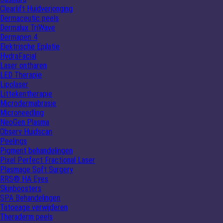
Clearlift Huidverjonging
Dermaceutic peels
Dermalux TriWave
Dermapen 4
Elektrische Epilatie
HydraFacial
Laser ontharen
LED Therapie
Lipolaser
Littekentherapie
Microdermabrasie
Microneedling
NeoGen Plasma
Observ Huidscan
Peelings
Pigment behandelingen
Pixel Perfect Fractional Laser
Plasmage Soft Surgery
RRS® HA Eyes
Skinboosters
SPA Behandelingen
Tatoeage verwijderen
Theraderm peels