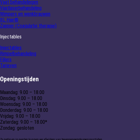
Vaat behandelingen
Vaatlaserbehandeling
Wimpers en wenkbrauwen
XL Hair®
Zapper (Coagulatie therapie)
Injectables
Injectables
Rimpelbehandeling
Fillers
Tarieven
Openingstijden
Maandag: 9.00 – 18.00
Dinsdag: 9.00 – 18.00
Woensdag: 9.00 – 18.00
Donderdag: 9.00 – 18.00
Vrijdag: 9.00 – 18.00
Zaterdag: 9.00 – 18.00*
Zondag: gesloten
Zo nodig en in overleg kunnen we afwijken van bovengenoemde openingstijden.