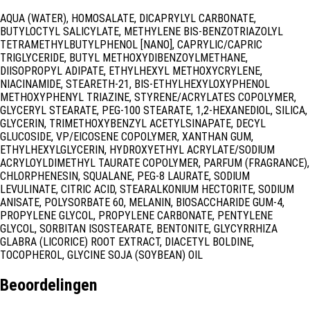
AQUA (WATER), HOMOSALATE, DICAPRYLYL CARBONATE,
BUTYLOCTYL SALICYLATE, METHYLENE BIS-BENZOTRIAZOLYL
TETRAMETHYLBUTYLPHENOL [NANO], CAPRYLIC/CAPRIC
TRIGLYCERIDE, BUTYL METHOXYDIBENZOYLMETHANE,
DIISOPROPYL ADIPATE, ETHYLHEXYL METHOXYCRYLENE,
NIACINAMIDE, STEARETH-21, BIS-ETHYLHEXYLOXYPHENOL
METHOXYPHENYL TRIAZINE, STYRENE/ACRYLATES COPOLYMER,
GLYCERYL STEARATE, PEG-100 STEARATE, 1,2-HEXANEDIOL, SILICA,
GLYCERIN, TRIMETHOXYBENZYL ACETYLSINAPATE, DECYL
GLUCOSIDE, VP/EICOSENE COPOLYMER, XANTHAN GUM,
ETHYLHEXYLGLYCERIN, HYDROXYETHYL ACRYLATE/SODIUM
ACRYLOYLDIMETHYL TAURATE COPOLYMER, PARFUM (FRAGRANCE),
CHLORPHENESIN, SQUALANE, PEG-8 LAURATE, SODIUM
LEVULINATE, CITRIC ACID, STEARALKONIUM HECTORITE, SODIUM
ANISATE, POLYSORBATE 60, MELANIN, BIOSACCHARIDE GUM-4,
PROPYLENE GLYCOL, PROPYLENE CARBONATE, PENTYLENE
GLYCOL, SORBITAN ISOSTEARATE, BENTONITE, GLYCYRRHIZA
GLABRA (LICORICE) ROOT EXTRACT, DIACETYL BOLDINE,
TOCOPHEROL, GLYCINE SOJA (SOYBEAN) OIL
Beoordelingen