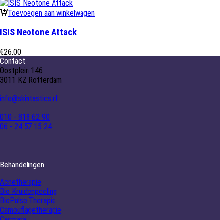
Toevoegen aan winkelwagen
ISIS Neotone Attack
€
26,00
Contact
Oostplein 146
3011 KZ Rotterdam
info@skintastics.nl
010 - 818 62 90
06 - 24 57 15 24
Behandelingen
Acnetherapie
Bio Kruidenpeeling
BioPulse Therapie
Camouflagetherapie
Casmara