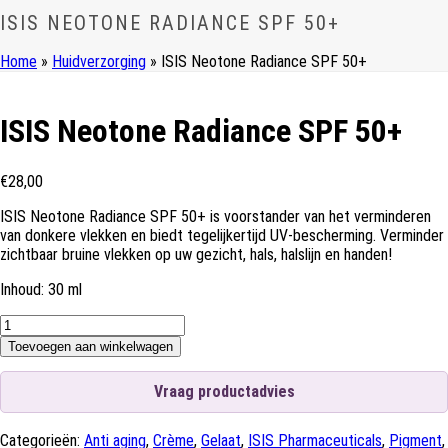
ISIS NEOTONE RADIANCE SPF 50+
Home
»
Huidverzorging
»
ISIS Neotone Radiance SPF 50+
ISIS Neotone Radiance SPF 50+
€
28,00
ISIS Neotone Radiance SPF 50+ is voorstander van het verminderen
van donkere vlekken en biedt tegelijkertijd UV-bescherming. Verminder
zichtbaar bruine vlekken op uw gezicht, hals, halslijn en handen!
Inhoud: 30 ml
ISIS
Neotone
Toevoegen aan winkelwagen
Radiance
SPF
Vraag productadvies
50+
aantal
Categorieën:
Anti aging
,
Crème
,
Gelaat
,
ISIS Pharmaceuticals
,
Pigment
,