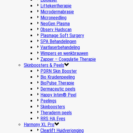
Littekentherapie
Microdermabrasie
Microneedling
NeoGen Plasma
Observ Huidscan
Plasmage Soft Surgery
SPA Behandelingen
Vaatlaserbehandeling
Wimpers en wenkbrauwen
Zapper – Coagulatie Therapie
Skinboosters & Peels
PDRN Skin Booster
Bio Kruidenpeeling
BioPulse Therapie
Dermaceutic peels
Happy Intim® Peel
Peelings
Skinboosters
Theraderm peels
RRS HA Eyes
Harmony XL Pro
Clearlift Huidverjonging