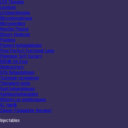
LED Therapie
Lipolaser
Littekentherapie
Microdermabrasie
Microneedling
NeoGen Plasma
Observ Huidscan
Peelings
Pigment behandelingen
Pixel Perfect Fractional Laser
Plasmage Soft Surgery
RRS® HA Eyes
Skinboosters
SPA Behandelingen
Tatoeage verwijderen
Theraderm peels
Vaat behandelingen
Vaatlaserbehandeling
Wimpers en wenkbrauwen
XL Hair®
Zapper (Coagulatie therapie)
Injectables