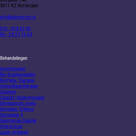
3011 KZ Rotterdam
info@skintastics.nl
010 - 818 62 90
06 - 24 57 15 24
Behandelingen
Acnetherapie
Bio Kruidenpeeling
BioPulse Therapie
Camouflagetherapie
Casmara
Clearlift Huidverjonging
Dermaceutic peels
Dermalux TriWave
Dermapen 4
Elektrische Epilatie
HydraFacial
Laser ontharen