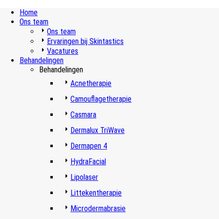
Home
Ons team
Ons team
Ervaringen bij Skintastics
Vacatures
Behandelingen
Behandelingen
Acnetherapie
Camouflagetherapie
Casmara
Dermalux TriWave
Dermapen 4
HydraFacial
Lipolaser
Littekentherapie
Microdermabrasie