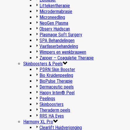
Littekentherapie
Microdermabrasie
Microneedling
NeoGen Plasma
Observ Huidscan
Plasmage Soft Surgery
SPA Behandelingen
Vaatlaserbehandeling
Wimpers en wenkbrauwen
Zapper – Coagulatie Therapie
Skinboosters & Peels
PDRN Skin Booster
Bio Kruidenpeeling
BioPulse Therapie
Dermaceutic peels
Happy Intim® Peel
Peelings
Skinboosters
Theraderm peels
RRS HA Eyes
Harmony XL Pro
Clearlift Huidverjonging